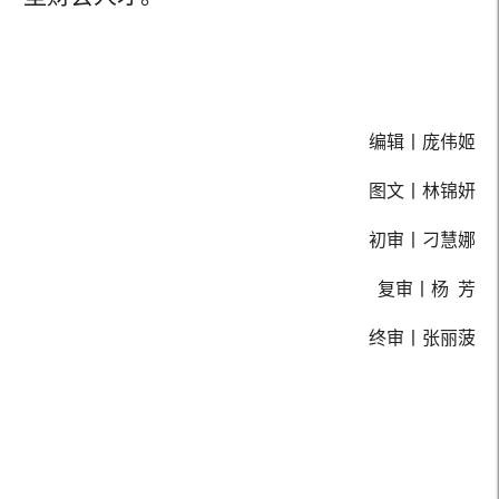
编辑丨庞伟姬
图文丨
林锦妍
初审丨
刁慧娜
复审丨
杨 芳
终审丨
张丽菠