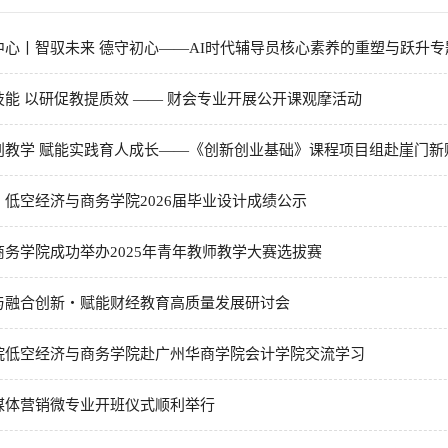
心丨智驭未来 德守初心——AI时代辅导员核心素养的重塑与跃升专题沙
能 以研促教提质效 —— 财会专业开展公开课观摩活动
教学 赋能实践育人成长——《创新创业基础》课程项目组赴崖门新财富
低空经济与商务学院2026届毕业设计成绩公示
务学院成功举办2025年青年教师教学大赛选拔赛
与融合创新・赋能财经教育高质量发展研讨会
院低空经济与商务学院赴广州华商学院会计学院交流学习
媒体营销微专业开班仪式顺利举行