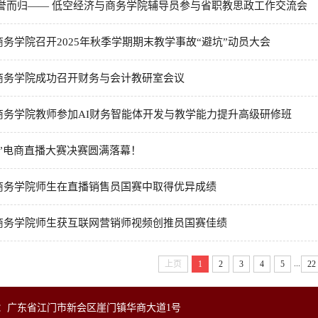
载誉而归—— 低空经济与商务学院辅导员参与省职教思政工作交流会
务学院召开2025年秋季学期期末教学事故“避坑”动员大会
商务学院成功召开财务与会计教研室会议
商务学院教师参加AI财务智能体开发与教学能力提升高级研修班
力”电商直播大赛决赛圆满落幕！
商务学院师生在直播销售员国赛中取得优异成绩
商务学院师生获互联网营销师视频创推员国赛佳绩
...
上页
1
2
3
4
5
22
校区：广东省江门市新会区崖门镇华商大道1号